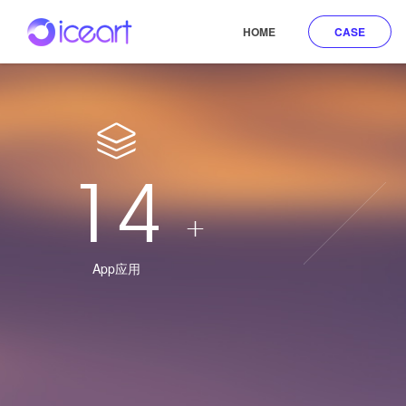
HOME
CASE
14
+
App应用