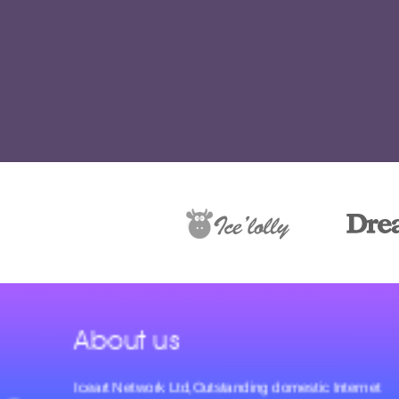
About us
Iceart Network Ltd,Outstanding domestic Internet