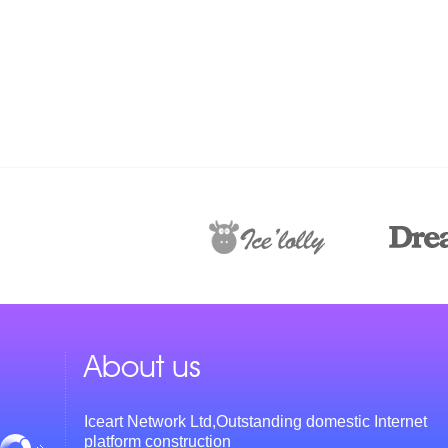
About us
Iceart Network Ltd,Outstanding domestic Internet
platform construction