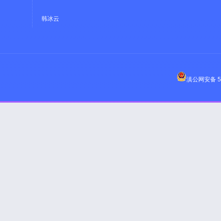
韩冰云
滇公网安备 53