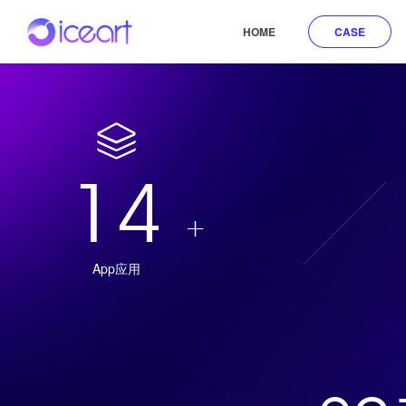
HOME
CASE
14
+
App应用